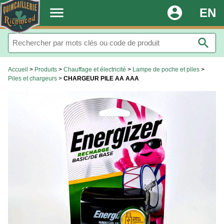
.
menu
account_circle
EN
search
Accueil
>
Produits
>
Chauffage et électricité
>
Lampe de poche et piles
>
Piles et chargeurs
>
CHARGEUR PILE AA AAA