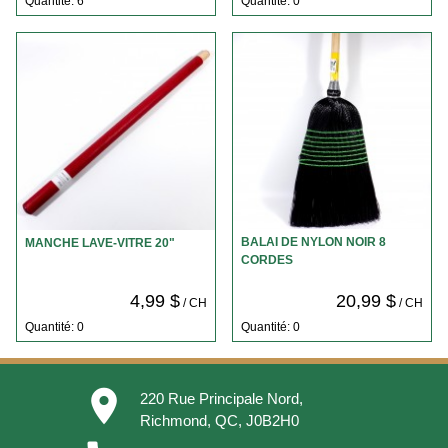
Quantité: 6
Quantité: 0
BALAI DE NYLON NOIR 8
MANCHE LAVE-VITRE 20"
CORDES
4,99 $
20,99 $
/ CH
/ CH
Quantité: 0
Quantité: 0
place
220 Rue Principale Nord,
Richmond, QC, J0B2H0