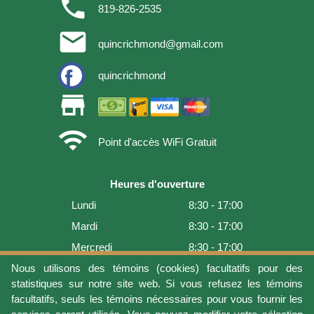
phone
819-826-2535
email
quincrichmond@gmail.com
quincrichmond
store
wifi
Point d'accès WiFi Gratuit
Heures d'ouverture
Lundi
8:30 - 17:00
Mardi
8:30 - 17:00
Mercredi
8:30 - 17:00
Jeudi
8:30 - 17:00
Nous utilisons des témoins (cookies) facultatifs pour des
statistiques sur notre site web. Si vous refusez les témoins
Vendredi
8:30 - 17:00
facultatifs, seuls les témoins nécessaires pour vous fournir les
Samedi
9:00 - 16:00