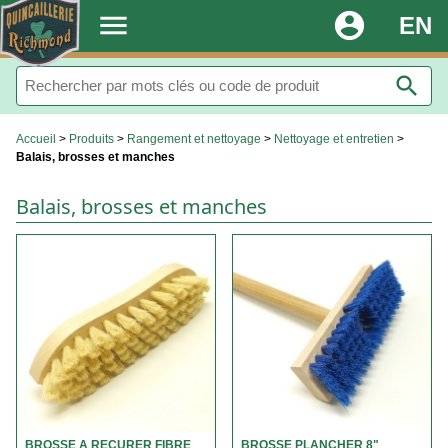
.
menu
account_circle
EN
search
Accueil
>
Produits
>
Rangement et nettoyage
>
Nettoyage et entretien
>
Balais, brosses et manches
Balais, brosses et manches
BROSSE A RECURER FIBRE
BROSSE PLANCHER 8"