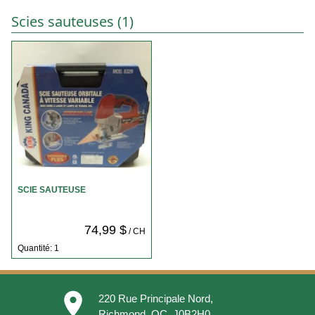
Scies sauteuses (1)
SCIE SAUTEUSE
74,99 $
/ CH
Quantité: 1
place
220 Rue Principale Nord,
Richmond, QC, J0B2H0