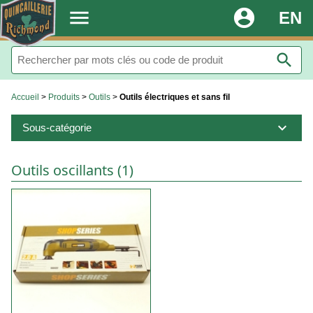
.
menu
account_circle
EN
search
Accueil
>
Produits
>
Outils
>
Outils électriques et sans fil
expand_more
Sous-catégorie
Outils oscillants (1)