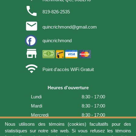
phone
819-826-2535
email
quincrichmond@gmail.com
quincrichmond
store
wifi
Point d'accès WiFi Gratuit
Heures d'ouverture
Lundi
8:30 - 17:00
Mardi
8:30 - 17:00
Mercredi
8:30 - 17:00
Jeudi
8:30 - 17:00
Nous utilisons des témoins (cookies) facultatifs pour des
statistiques sur notre site web. Si vous refusez les témoins
Vendredi
8:30 - 17:00