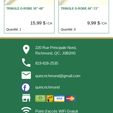
TRINGLE G-ROBE 30"-48"
TRINGLE G-ROBE 48"-72"
15,99 $
9,99 $
/ CH
/ CH
Quantité: 1
Quantité: 9
place
220 Rue Principale Nord,
Richmond, QC, J0B2H0
phone
819-826-2535
email
quincrichmond@gmail.com
quincrichmond
store
wifi
Point d'accès WiFi Gratuit