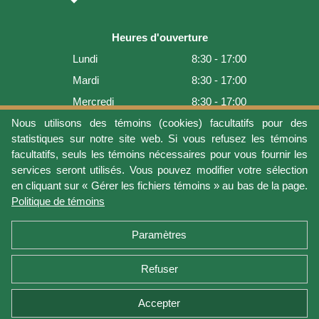
Heures d'ouverture
Lundi
8:30 - 17:00
Mardi
8:30 - 17:00
Mercredi
8:30 - 17:00
Jeudi
8:30 - 17:00
Nous utilisons des témoins (cookies) facultatifs pour des
statistiques sur notre site web. Si vous refusez les témoins
Vendredi
8:30 - 17:00
facultatifs, seuls les témoins nécessaires pour vous fournir les
Samedi
9:00 - 16:00
services seront utilisés. Vous pouvez modifier votre sélection
en cliquant sur « Gérer les fichiers témoins » au bas de la page.
Dimanche
Fermé
Politique de témoins
Dernière mise à jour: 2026-08-05 18:22:07
Paramètres
Refuser
Conditions d'utilisation
Vie privée
Gérer les fichiers témoins
Politique de témoins
Politique de retour et garantie
Accepter