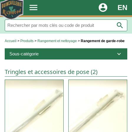
.
menu
account_circle
EN
search
Accueil
>
Produits
>
Rangement et nettoyage
>
Rangement de garde-robe
expand_more
Sous-catégorie
Tringles et accessoires de pose (2)