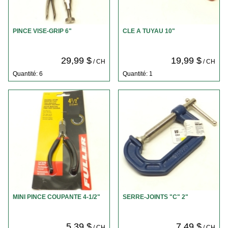
PINCE VISE-GRIP 6"
CLE A TUYAU 10"
29,99 $
19,99 $
/ CH
/ CH
Quantité: 6
Quantité: 1
MINI PINCE COUPANTE 4-1/2"
SERRE-JOINTS "C" 2"
5,39 $
7,49 $
/ CH
/ CH