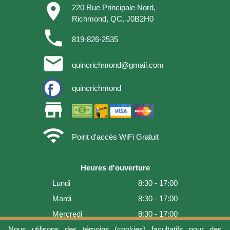
place
220 Rue Principale Nord,
Richmond, QC, J0B2H0
phone
819-826-2535
email
quincrichmond@gmail.com
quincrichmond
store
wifi
Point d'accès WiFi Gratuit
Heures d'ouverture
Lundi
8:30 - 17:00
Mardi
8:30 - 17:00
Mercredi
8:30 - 17:00
Jeudi
8:30 - 17:00
Nous utilisons des témoins (cookies) facultatifs pour des