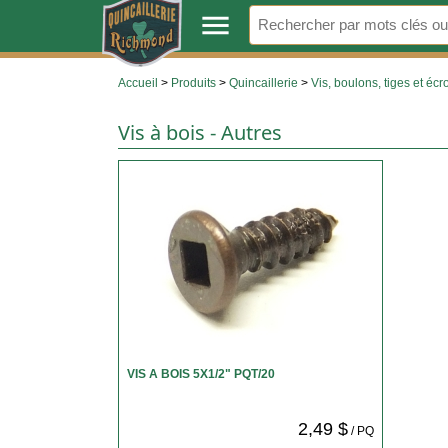
.
menu
Accueil
>
Produits
>
Quincaillerie
>
Vis, boulons, tiges et écr
Vis à bois - Autres
VIS A BOIS 5X1/2" PQT/20
2,49 $
/ PQ