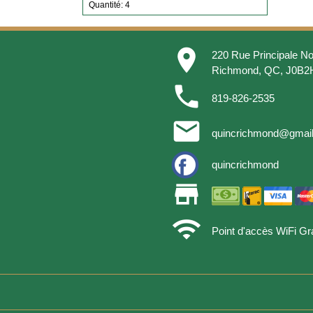
Quantité: 4
place
220 Rue Principale No
Richmond, QC, J0B2
phone
819-826-2535
email
quincrichmond@gmai
quincrichmond
store
wifi
Point d'accès WiFi Gra