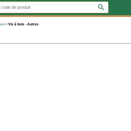
search
ous
>
Vis à bois - Autres