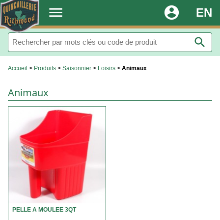
.
menu
account_circle
EN
search
Accueil
>
Produits
>
Saisonnier
>
Loisirs
>
Animaux
Animaux
PELLE A MOULEE 3QT