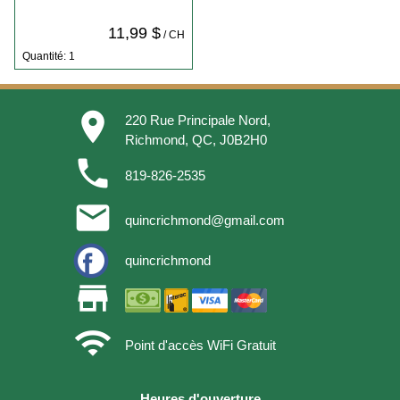
11,99 $
/ CH
Quantité: 1
place
220 Rue Principale Nord,
Richmond, QC, J0B2H0
phone
819-826-2535
email
quincrichmond@gmail.com
quincrichmond
store
wifi
Point d'accès WiFi Gratuit
Heures d'ouverture