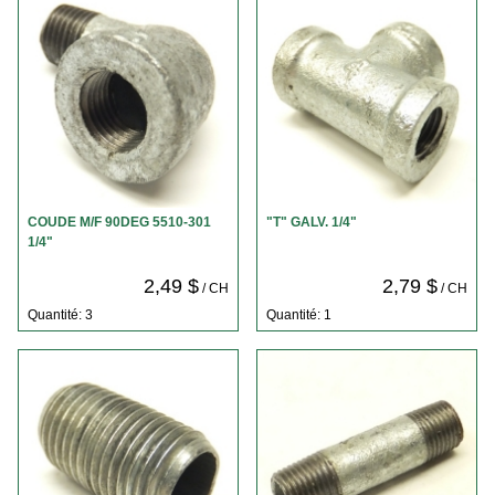
COUDE M/F 90DEG 5510-301
"T" GALV. 1/4"
1/4"
2,49 $
2,79 $
/ CH
/ CH
Quantité: 3
Quantité: 1