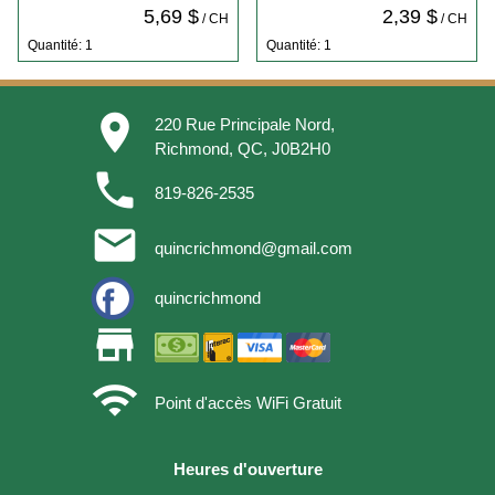
5,69 $
2,39 $
/ CH
/ CH
Quantité: 1
Quantité: 1
place
220 Rue Principale Nord,
Richmond, QC, J0B2H0
phone
819-826-2535
email
quincrichmond@gmail.com
quincrichmond
store
wifi
Point d'accès WiFi Gratuit
Heures d'ouverture