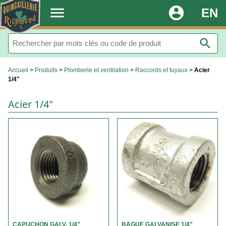
.
menu
account_circle
EN
search
Accueil
>
Produits
>
Plomberie et ventilation
>
Raccords et tuyaux
>
Acier
1/4"
Acier 1/4"
CAPUCHON GALV. 1/4"
BAGUE GALVANISE 1/4"