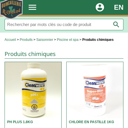
.
menu
account_circle
EN
search
Accueil
>
Produits
>
Saisonnier
>
Piscine et spa
>
Produits chimiques
Produits chimiques
PH PLUS 1.8KG
CHLORE EN PASTILLE 1KG