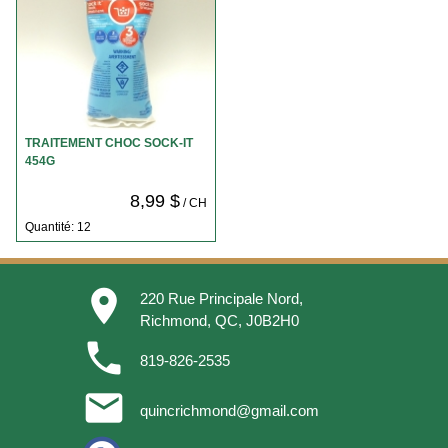
TRAITEMENT CHOC SOCK-IT
454G
8,99 $
/ CH
Quantité: 12
place
220 Rue Principale Nord,
Richmond, QC, J0B2H0
phone
819-826-2535
email
quincrichmond@gmail.com