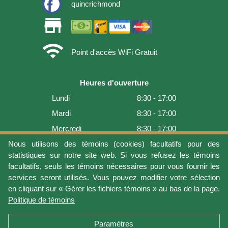
quincrichmond
store
wifi
Point d'accès WiFi Gratuit
Heures d'ouverture
Lundi
8:30 - 17:00
Mardi
8:30 - 17:00
Mercredi
8:30 - 17:00
Jeudi
8:30 - 17:00
Nous utilisons des témoins (cookies) facultatifs pour des
statistiques sur notre site web. Si vous refusez les témoins
Vendredi
8:30 - 17:00
facultatifs, seuls les témoins nécessaires pour vous fournir les
Samedi
9:00 - 16:00
services seront utilisés. Vous pouvez modifier votre sélection
en cliquant sur « Gérer les fichiers témoins » au bas de la page.
Dimanche
Fermé
Politique de témoins
Dernière mise à jour: 2026-08-06 15:54:05
Paramètres