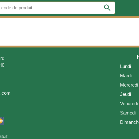
search
rd,
H0
Lundi
Mardi
Mercredi
l.com
Jeudi
Vendredi
Samedi
Dimanch
tuit