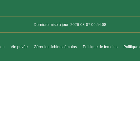
Dernière mise à jour: 2026-08-07 09:54:08
ion
Vie privée
Gérer les fichiers témoins
Politique de témoins
Politique 