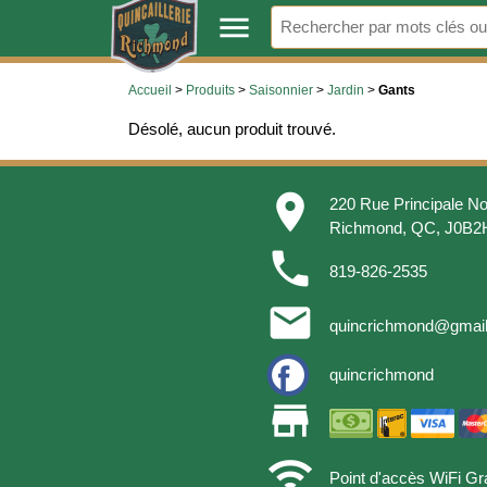
.
menu
Accueil
>
Produits
>
Saisonnier
>
Jardin
>
Gants
Désolé, aucun produit trouvé.
place
220 Rue Principale No
Richmond, QC, J0B2
phone
819-826-2535
email
quincrichmond@gmai
quincrichmond
store
wifi
Point d'accès WiFi Gra