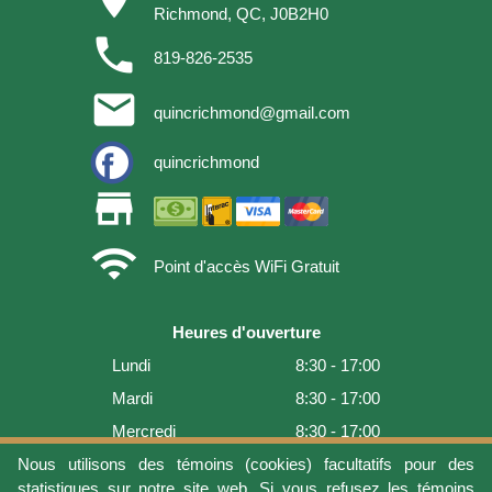
Richmond, QC, J0B2H0
phone
819-826-2535
email
quincrichmond@gmail.com
quincrichmond
store
wifi
Point d'accès WiFi Gratuit
Heures d'ouverture
Lundi
8:30 - 17:00
Mardi
8:30 - 17:00
Mercredi
8:30 - 17:00
Jeudi
8:30 - 17:00
Nous utilisons des témoins (cookies) facultatifs pour des
statistiques sur notre site web. Si vous refusez les témoins