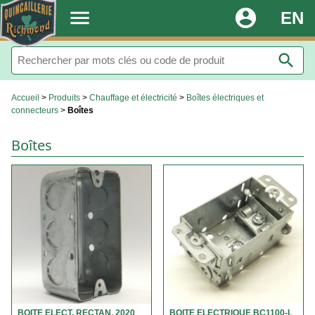
.
menu
account_circle
EN
search
Accueil
>
Produits
>
Chauffage et électricité
>
Boîtes électriques et
connecteurs
>
Boîtes
Boîtes
BOITE ELECT. RECTAN. 2020
BOITE ELECTRIQUE BC1100-L