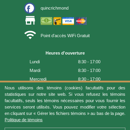
quincrichmond
store
wifi
Point d'accès WiFi Gratuit
Heures d'ouverture
Lundi
8:30 - 17:00
Mardi
8:30 - 17:00
Mercredi
8:30 - 17:00
Jeudi
8:30 - 17:00
Nous utilisons des témoins (cookies) facultatifs pour des
statistiques sur notre site web. Si vous refusez les témoins
Vendredi
8:30 - 17:00
facultatifs, seuls les témoins nécessaires pour vous fournir les
Samedi
9:00 - 16:00
services seront utilisés. Vous pouvez modifier votre sélection
en cliquant sur « Gérer les fichiers témoins » au bas de la page.
Dimanche
Fermé
Politique de témoins