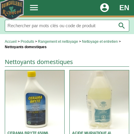
.
menu
account_circle
EN
search
Accueil
>
Produits
>
Rangement et nettoyage
>
Nettoyage et entretien
>
Nettoyants domestiques
Nettoyants domestiques
CERAMA BRYTE 650ML
ACIDE MURIATIQUE 4L