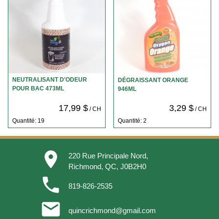
NEUTRALISANT D'ODEUR
DÉGRAISSANT ORANGE
POUR BAC 473ML
946ML
17,99 $
3,29 $
/ CH
/ CH
Quantité: 19
Quantité: 2
place
220 Rue Principale Nord,
Richmond, QC, J0B2H0
phone
819-826-2535
email
quincrichmond@gmail.com