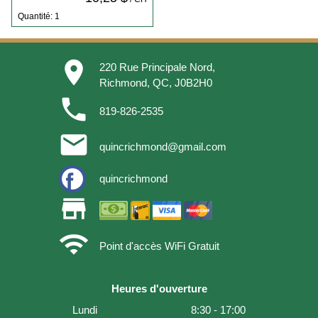
Quantité: 1
place
220 Rue Principale Nord,
Richmond, QC, J0B2H0
phone
819-826-2535
email
quincrichmond@gmail.com
quincrichmond
store
wifi
Point d'accès WiFi Gratuit
Heures d'ouverture
Lundi
8:30 - 17:00