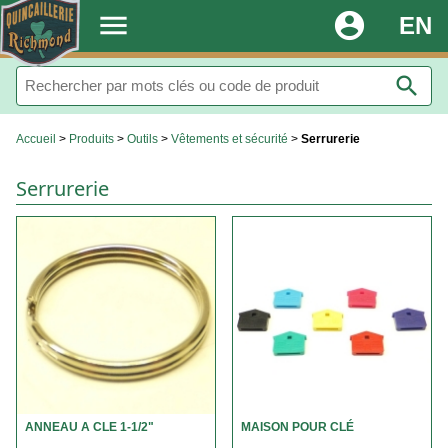
.
menu
account_circle
EN
search
Accueil
>
Produits
>
Outils
>
Vêtements et sécurité
>
Serrurerie
Serrurerie
ANNEAU A CLE 1-1/2"
MAISON POUR CLÉ