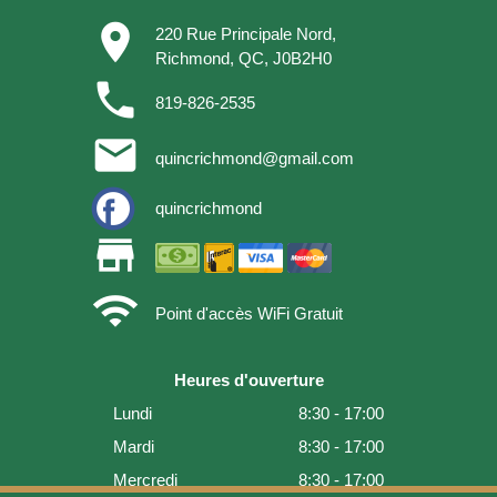
place
220 Rue Principale Nord,
Richmond, QC, J0B2H0
phone
819-826-2535
email
quincrichmond@gmail.com
quincrichmond
store
wifi
Point d'accès WiFi Gratuit
Heures d'ouverture
Lundi
8:30 - 17:00
Mardi
8:30 - 17:00
Mercredi
8:30 - 17:00