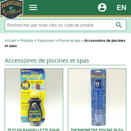
.
menu
account_circle
EN
search
Accueil
>
Produits
>
Saisonnier
>
Piscine et spa
>
Accessoires de piscines
et spas
Accessoires de piscines et spas
TEST EN BANDELLETTE POUR
THERMOMETRE PISCINE BLEU