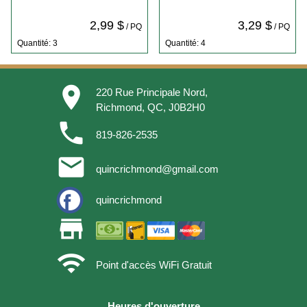
2,99 $
3,29 $
/ PQ
/ PQ
Quantité: 3
Quantité: 4
place
220 Rue Principale Nord,
Richmond, QC, J0B2H0
phone
819-826-2535
email
quincrichmond@gmail.com
quincrichmond
store
wifi
Point d'accès WiFi Gratuit
Heures d'ouverture