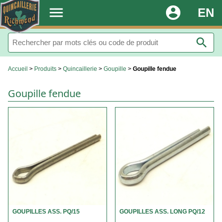
.
menu
account_circle
EN
search
Accueil
>
Produits
>
Quincaillerie
>
Goupille
>
Goupille fendue
Goupille fendue
GOUPILLES ASS. PQ/15
GOUPILLES ASS. LONG PQ/12