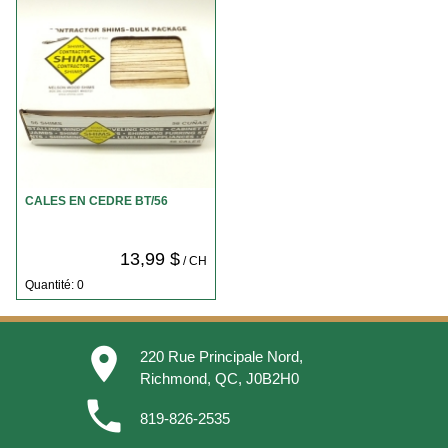
CALES EN CEDRE BT/56
13,99 $
/ CH
Quantité: 0
place
220 Rue Principale Nord,
Richmond, QC, J0B2H0
phone
819-826-2535