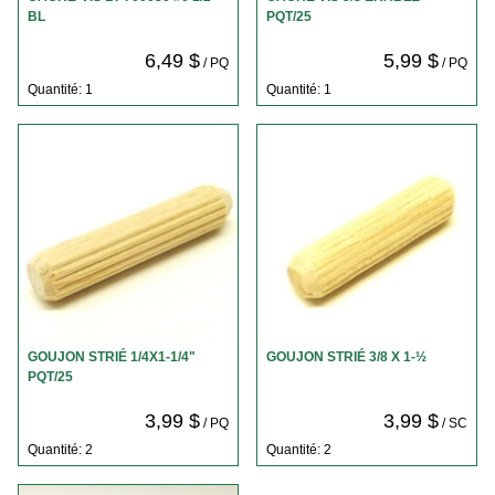
BL
PQT/25
6,49 $
5,99 $
/ PQ
/ PQ
Quantité: 1
Quantité: 1
GOUJON STRIÉ 1/4X1-1/4"
GOUJON STRIÉ 3/8 X 1-½
PQT/25
3,99 $
3,99 $
/ PQ
/ SC
Quantité: 2
Quantité: 2