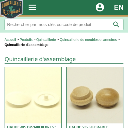
.
menu
account_circle
EN
search
Accueil
>
Produits
>
Quincaillerie
>
Quincaillerie de meubles et armoires
>
Quincaillerie d'assemblage
Quincaillerie d'assemblage
CACHE-VIS BP760030 #6 1/2"
CACHE VIS 3/8 ERABLE