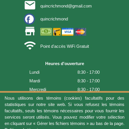
email
quincrichmond@gmail.com
quincrichmond
store
wifi
Point d'accès WiFi Gratuit
Heures d'ouverture
Lundi
8:30 - 17:00
Mardi
8:30 - 17:00
Mercredi
8:30 - 17:00
Jeudi
8:30 - 17:00
Nous utilisons des témoins (cookies) facultatifs pour des
statistiques sur notre site web. Si vous refusez les témoins
Vendredi
8:30 - 17:00
facultatifs, seuls les témoins nécessaires pour vous fournir les
Samedi
9:00 - 16:00
services seront utilisés. Vous pouvez modifier votre sélection
en cliquant sur « Gérer les fichiers témoins » au bas de la page.
Dimanche
Fermé