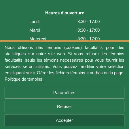
Heures d'ouverture
Lundi
8:30 - 17:00
Mardi
8:30 - 17:00
Mercredi
8:30 - 17:00
Jeudi
8:30 - 17:00
Nous utilisons des témoins (cookies) facultatifs pour des
statistiques sur notre site web. Si vous refusez les témoins
Vendredi
8:30 - 17:00
facultatifs, seuls les témoins nécessaires pour vous fournir les
Samedi
9:00 - 16:00
services seront utilisés. Vous pouvez modifier votre sélection
en cliquant sur « Gérer les fichiers témoins » au bas de la page.
Dimanche
Fermé
Politique de témoins
Dernière mise à jour: 2026-08-08 17:21:06
Paramètres
Refuser
Conditions d'utilisation
Vie privée
Gérer les fichiers témoins
Politique de témoins
Politique de retour et garantie
Accepter