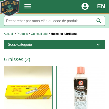
.
menu
account_circle
EN
search
Accueil
>
Produits
>
Quincaillerie
>
Huiles et lubrifiants
expand_more
Sous-catégorie
Graisses (2)