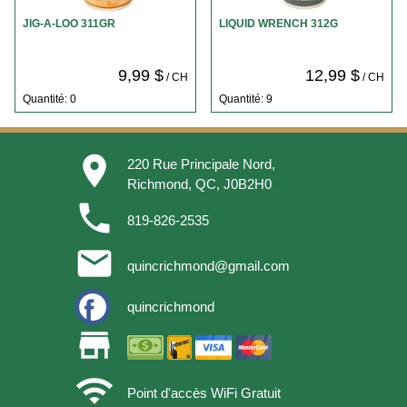
JIG-A-LOO 311GR
LIQUID WRENCH 312G
9,99 $
12,99 $
/ CH
/ CH
Quantité: 0
Quantité: 9
place
220 Rue Principale Nord,
Richmond, QC, J0B2H0
phone
819-826-2535
email
quincrichmond@gmail.com
quincrichmond
store
wifi
Point d'accès WiFi Gratuit