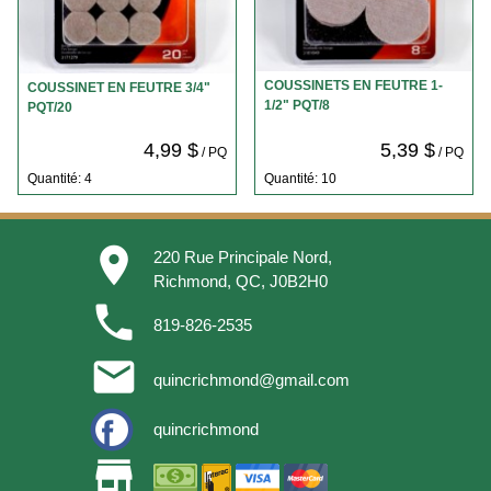
COUSSINETS EN FEUTRE 1-
COUSSINET EN FEUTRE 3/4"
1/2" PQT/8
PQT/20
4,99 $
5,39 $
/ PQ
/ PQ
Quantité: 4
Quantité: 10
place
220 Rue Principale Nord,
Richmond, QC, J0B2H0
phone
819-826-2535
email
quincrichmond@gmail.com
quincrichmond
store