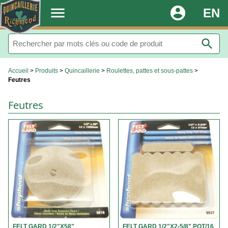
.
menu
account_circle
EN
search
Accueil
>
Produits
>
Quincaillerie
>
Roulettes, pattes et sous-pattes
>
Feutres
Feutres
FELT GARD 1/2"X58"
FELT GARD 1/2"X2-5/8" PQT/16