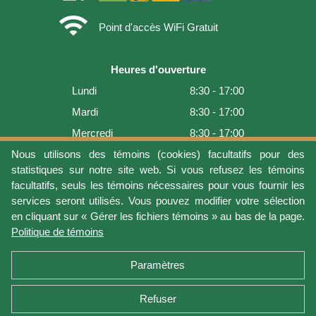
wifi
Point d'accès WiFi Gratuit
Heures d'ouverture
Lundi
8:30 - 17:00
Mardi
8:30 - 17:00
Mercredi
8:30 - 17:00
Jeudi
8:30 - 17:00
Nous utilisons des témoins (cookies) facultatifs pour des
statistiques sur notre site web. Si vous refusez les témoins
Vendredi
8:30 - 17:00
facultatifs, seuls les témoins nécessaires pour vous fournir les
Samedi
9:00 - 16:00
services seront utilisés. Vous pouvez modifier votre sélection
en cliquant sur « Gérer les fichiers témoins » au bas de la page.
Dimanche
Fermé
Politique de témoins
Dernière mise à jour: 2026-08-08 11:54:05
Paramètres
Refuser
Conditions d'utilisation
Vie privée
Gérer les fichiers témoins