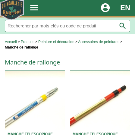
.
menu
account_circle
EN
search
Accueil
>
Produits
>
Peinture et décoration
>
Accessoires de peintures
>
Manche de rallonge
Manche de rallonge
MANCHE TELESCOPIQUE
MANCHE TÉLESCOPIQUE