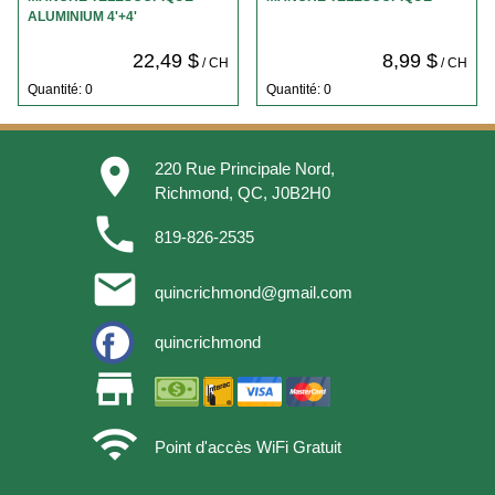
ALUMINIUM 4'+4'
22,49 $
8,99 $
/ CH
/ CH
Quantité: 0
Quantité: 0
place
220 Rue Principale Nord,
Richmond, QC, J0B2H0
phone
819-826-2535
email
quincrichmond@gmail.com
quincrichmond
store
wifi
Point d'accès WiFi Gratuit