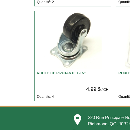
Quantité: 2
Quantit
ROULETTE PIVOTANTE 1-1/2"
ROULET
4,99 $
/ CH
Quantité: 4
Quantit
place
220 Rue Principale No
Richmond, QC, J0B2