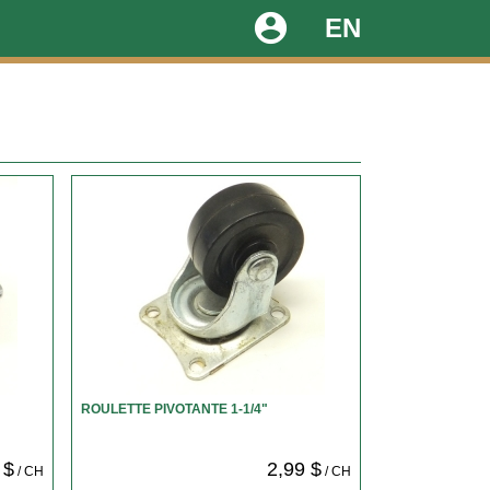
account_circle
EN
ROULETTE PIVOTANTE 1-1/4"
 $
2,99 $
/ CH
/ CH