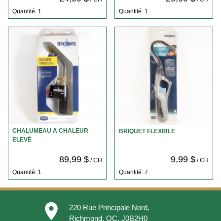
Quantité: 1
Quantité: 1
CHALUMEAU A CHALEUR
BRIQUET FLEXIBLE
ELEVÉ
89,99 $
9,99 $
/ CH
/ CH
Quantité: 1
Quantité: 7
place
220 Rue Principale Nord,
Richmond, QC, J0B2H0