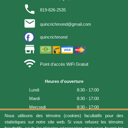
phone
819-826-2535
email
quincrichmond@gmail.com
quincrichmond
store
wifi
Point d'accès WiFi Gratuit
Heures d'ouverture
Lundi
8:30 - 17:00
Mardi
8:30 - 17:00
Mercredi
8:30 - 17:00
Jeudi
8:30 - 17:00
Nous utilisons des témoins (cookies) facultatifs pour des
statistiques sur notre site web. Si vous refusez les témoins
Vendredi
8:30 - 17:00