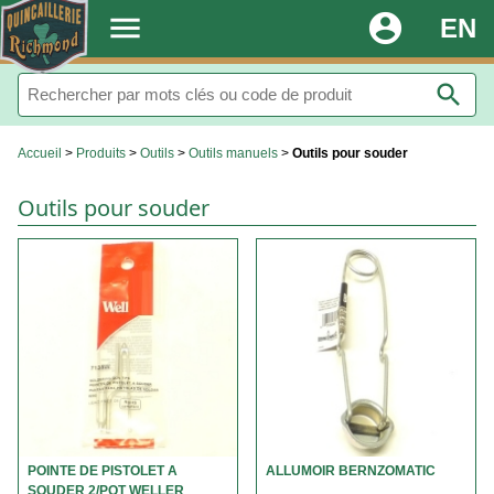
.
menu
account_circle
EN
search
Accueil
>
Produits
>
Outils
>
Outils manuels
>
Outils pour souder
Outils pour souder
POINTE DE PISTOLET A
ALLUMOIR BERNZOMATIC
SOUDER 2/PQT WELLER