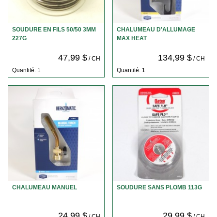
SOUDURE EN FILS 50/50 3MM
CHALUMEAU D'ALLUMAGE
227G
MAX HEAT
47,99 $
134,99 $
/ CH
/ CH
Quantité: 1
Quantité: 1
CHALUMEAU MANUEL
SOUDURE SANS PLOMB 113G
24,99 $
29,99 $
/ CH
/ CH