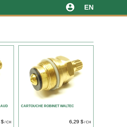
account_circle
EN
HAUD
CARTOUCHE ROBINET WALTEC
 $
6,29 $
/ CH
/ CH