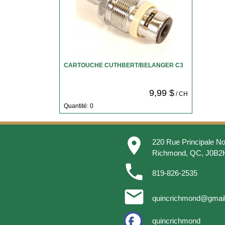
CARTOUCHE CUTHBERT/BELANGER C3
9,99 $
/ CH
Quantité: 0
place
220 Rue Principale No
Richmond, QC, J0B2
phone
819-826-2535
email
quincrichmond@gmai
quincrichmond