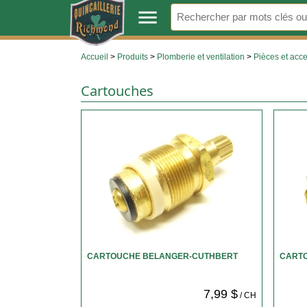
.
menu
Accueil
>
Produits
>
Plomberie et ventilation
>
Pièces et acc
Cartouches
CARTOUCHE BELANGER-CUTHBERT
CARTO
7,99 $
/ CH