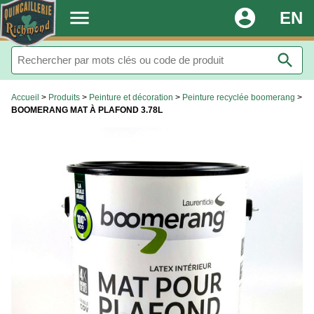
.
menu
account_circle
EN
search
Accueil
>
Produits
>
Peinture et décoration
>
Peinture recyclée boomerang
>
BOOMERANG MAT À PLAFOND 3.78L