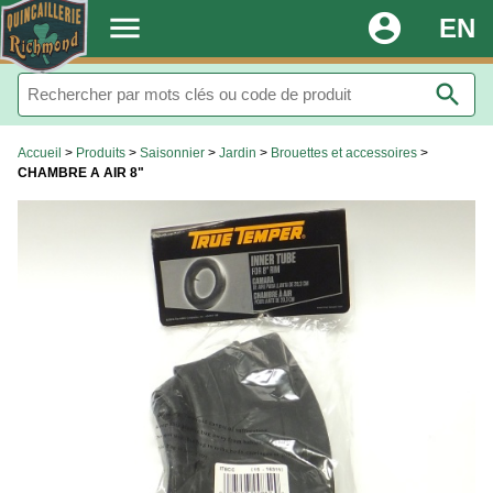
.
menu
account_circle
EN
search
Accueil
>
Produits
>
Saisonnier
>
Jardin
>
Brouettes et accessoires
>
CHAMBRE A AIR 8"