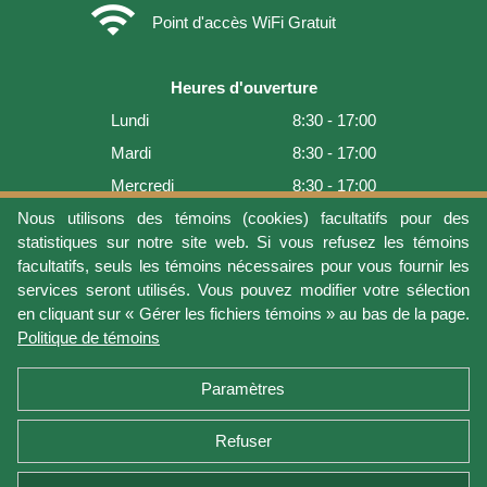
wifi
Point d'accès WiFi Gratuit
Heures d'ouverture
Lundi
8:30 - 17:00
Mardi
8:30 - 17:00
Mercredi
8:30 - 17:00
Jeudi
8:30 - 17:00
Nous utilisons des témoins (cookies) facultatifs pour des
statistiques sur notre site web. Si vous refusez les témoins
Vendredi
8:30 - 17:00
facultatifs, seuls les témoins nécessaires pour vous fournir les
Samedi
9:00 - 16:00
services seront utilisés. Vous pouvez modifier votre sélection
en cliquant sur « Gérer les fichiers témoins » au bas de la page.
Dimanche
Fermé
Politique de témoins
Dernière mise à jour: 2026-08-08 17:21:06
Paramètres
Refuser
Conditions d'utilisation
Vie privée
Gérer les fichiers témoins
Politique de témoins
Politique de retour et garantie