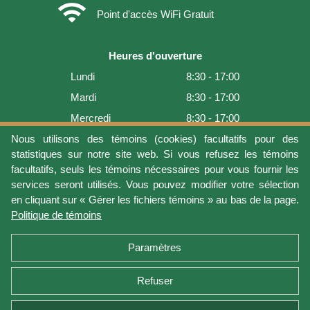
wifi
Point d'accès WiFi Gratuit
Heures d'ouverture
Lundi
8:30 - 17:00
Mardi
8:30 - 17:00
Mercredi
8:30 - 17:00
Jeudi
8:30 - 17:00
Nous utilisons des témoins (cookies) facultatifs pour des
statistiques sur notre site web. Si vous refusez les témoins
Vendredi
8:30 - 17:00
facultatifs, seuls les témoins nécessaires pour vous fournir les
Samedi
9:00 - 16:00
services seront utilisés. Vous pouvez modifier votre sélection
en cliquant sur « Gérer les fichiers témoins » au bas de la page.
Dimanche
Fermé
Politique de témoins
Dernière mise à jour: 2026-08-06 16:54:05
Paramètres
Refuser
Conditions d'utilisation
Vie privée
Gérer les fichiers témoins
Politique de témoins
Politique de retour et garantie