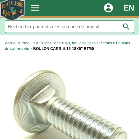
.
menu
account_circle
EN
search
Accueil
>
Produits
>
Quincaillerie
>
Vis, boulons, tiges et écrous
>
Boulons
de carrosserie
>
BOULON CARR. 5/16-18X5" BT/50