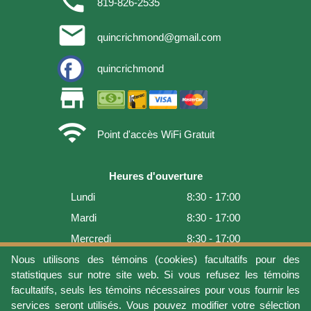
phone
819-826-2535
email
quincrichmond@gmail.com
quincrichmond
store
wifi
Point d'accès WiFi Gratuit
Heures d'ouverture
Lundi
8:30 - 17:00
Mardi
8:30 - 17:00
Mercredi
8:30 - 17:00
Jeudi
8:30 - 17:00
Nous utilisons des témoins (cookies) facultatifs pour des
statistiques sur notre site web. Si vous refusez les témoins
Vendredi
8:30 - 17:00
facultatifs, seuls les témoins nécessaires pour vous fournir les
Samedi
9:00 - 16:00
services seront utilisés. Vous pouvez modifier votre sélection