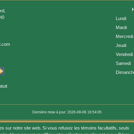
rd,
H0
Lundi
Mardi
Mercredi
l.com
Jeudi
Vendredi
Samedi
Dimanch
tuit
Dernière mise à jour: 2026-08-06 16:54:05
es sur notre site web. Si vous refusez les témoins facultatifs, seuls
ion
Vie privée
Gérer les fichiers témoins
Politique de témoins
Politique 