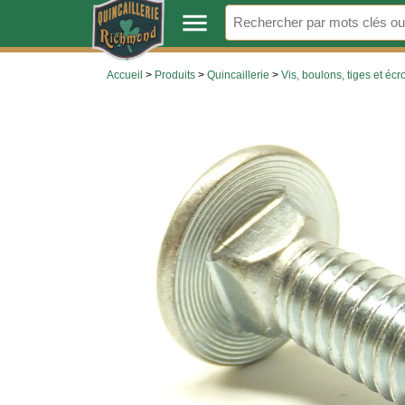
.
menu
Accueil
>
Produits
>
Quincaillerie
>
Vis, boulons, tiges et écr