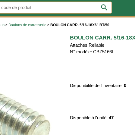
search
ous
>
Boulons de carrosserie
>
BOULON CARR. 5/16-18X6" BT/50
BOULON CARR. 5/16-18X
Attaches Reliable
N° modèle: CBZ5166L
Disponibilité de l'inventaire:
0
Disponible à l'unité:
47