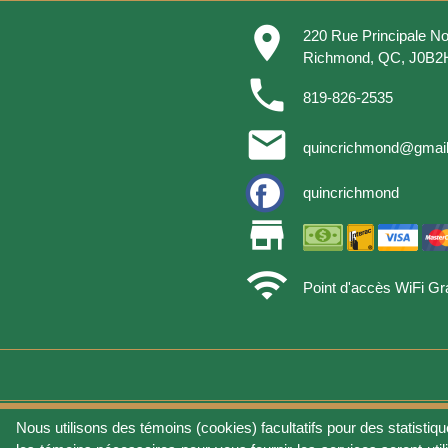
place
220 Rue Principale No
Richmond, QC, J0B2
phone
819-826-2535
email
quincrichmond@gmai
quincrichmond
store
wifi
Point d'accès WiFi Gra
Nous utilisons des témoins (cookies) facultatifs pour des statistiqu
Conditions d'utilisat