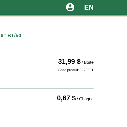
account_circle
EN
6" BT/50
31,99 $
/ Boîte
Code produit: 3329901
0,67 $
/ Chaque