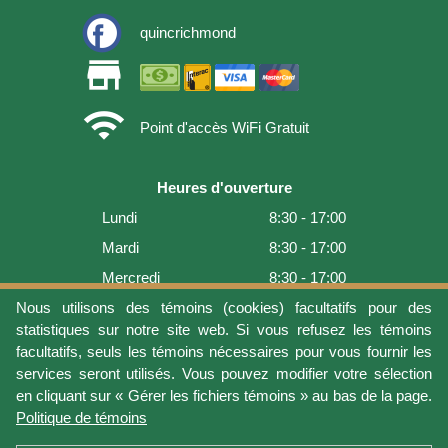
quincrichmond
store
wifi
Point d'accès WiFi Gratuit
Heures d'ouverture
Lundi
8:30 - 17:00
Mardi
8:30 - 17:00
Mercredi
8:30 - 17:00
Jeudi
8:30 - 17:00
Nous utilisons des témoins (cookies) facultatifs pour des
statistiques sur notre site web. Si vous refusez les témoins
Vendredi
8:30 - 17:00
facultatifs, seuls les témoins nécessaires pour vous fournir les
Samedi
9:00 - 16:00
services seront utilisés. Vous pouvez modifier votre sélection
en cliquant sur « Gérer les fichiers témoins » au bas de la page.
Dimanche
Fermé
Politique de témoins