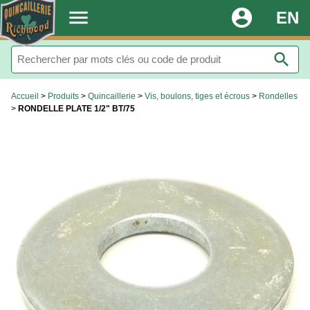
.
menu
account_circle
EN
search
Accueil
>
Produits
>
Quincaillerie
>
Vis, boulons, tiges et écrous
>
Rondelles
>
RONDELLE PLATE 1/2" BT/75