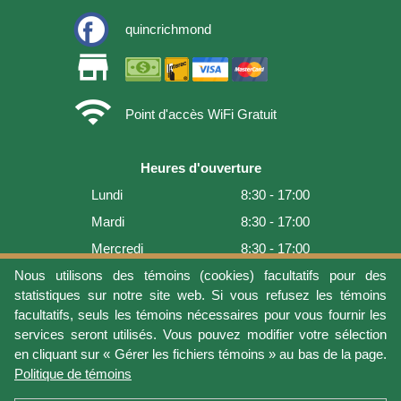
quincrichmond
store
wifi
Point d'accès WiFi Gratuit
Heures d'ouverture
Lundi
8:30 - 17:00
Mardi
8:30 - 17:00
Mercredi
8:30 - 17:00
Jeudi
8:30 - 17:00
Nous utilisons des témoins (cookies) facultatifs pour des
statistiques sur notre site web. Si vous refusez les témoins
Vendredi
8:30 - 17:00
facultatifs, seuls les témoins nécessaires pour vous fournir les
Samedi
9:00 - 16:00
services seront utilisés. Vous pouvez modifier votre sélection
en cliquant sur « Gérer les fichiers témoins » au bas de la page.
Dimanche
Fermé
Politique de témoins