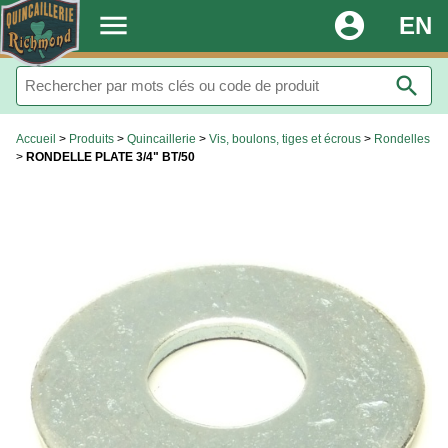
.
menu
account_circle
EN
search
Accueil
>
Produits
>
Quincaillerie
>
Vis, boulons, tiges et écrous
>
Rondelles
>
RONDELLE PLATE 3/4" BT/50