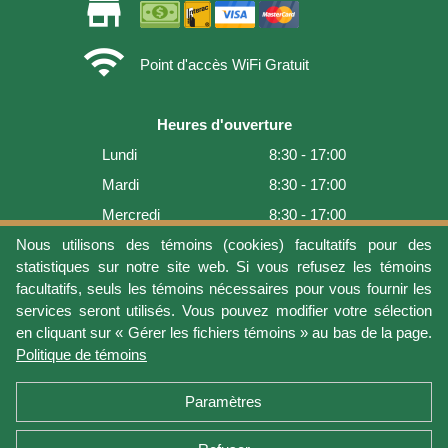
store
wifi
Point d'accès WiFi Gratuit
Heures d'ouverture
Lundi
8:30 - 17:00
Mardi
8:30 - 17:00
Mercredi
8:30 - 17:00
Jeudi
8:30 - 17:00
Nous utilisons des témoins (cookies) facultatifs pour des
statistiques sur notre site web. Si vous refusez les témoins
Vendredi
8:30 - 17:00
facultatifs, seuls les témoins nécessaires pour vous fournir les
Samedi
9:00 - 16:00
services seront utilisés. Vous pouvez modifier votre sélection
en cliquant sur « Gérer les fichiers témoins » au bas de la page.
Dimanche
Fermé
Politique de témoins
Dernière mise à jour: 2026-08-08 17:21:06
Paramètres