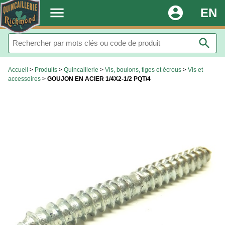
.
menu
account_circle
EN
search
Accueil
>
Produits
>
Quincaillerie
>
Vis, boulons, tiges et écrous
>
Vis et
accessoires
>
GOUJON EN ACIER 1/4X2-1/2 PQT/4