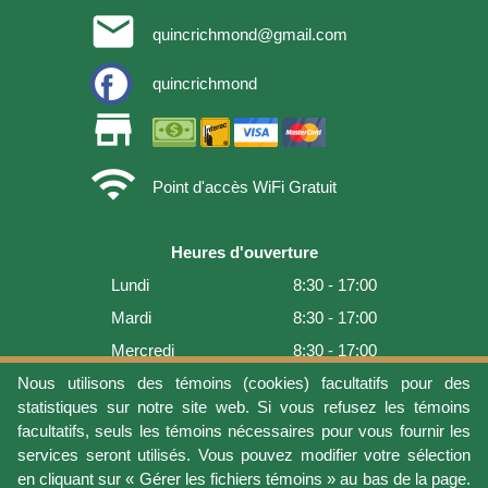
email
quincrichmond@gmail.com
quincrichmond
store
wifi
Point d'accès WiFi Gratuit
Heures d'ouverture
Lundi
8:30 - 17:00
Mardi
8:30 - 17:00
Mercredi
8:30 - 17:00
Jeudi
8:30 - 17:00
Nous utilisons des témoins (cookies) facultatifs pour des
statistiques sur notre site web. Si vous refusez les témoins
Vendredi
8:30 - 17:00
facultatifs, seuls les témoins nécessaires pour vous fournir les
Samedi
9:00 - 16:00
services seront utilisés. Vous pouvez modifier votre sélection
en cliquant sur « Gérer les fichiers témoins » au bas de la page.
Dimanche
Fermé