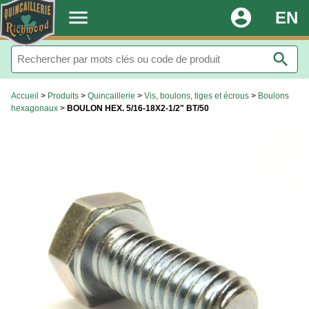
.
menu
account_circle
EN
search
Accueil
>
Produits
>
Quincaillerie
>
Vis, boulons, tiges et écrous
>
Boulons
hexagonaux
>
BOULON HEX. 5/16-18X2-1/2" BT/50