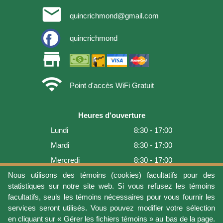
email
quincrichmond@gmail.com
quincrichmond
store
wifi
Point d'accès WiFi Gratuit
Heures d'ouverture
Lundi
8:30 - 17:00
Mardi
8:30 - 17:00
Mercredi
8:30 - 17:00
Jeudi
8:30 - 17:00
Nous utilisons des témoins (cookies) facultatifs pour des
statistiques sur notre site web. Si vous refusez les témoins
Vendredi
8:30 - 17:00
facultatifs, seuls les témoins nécessaires pour vous fournir les
Samedi
9:00 - 16:00
services seront utilisés. Vous pouvez modifier votre sélection
en cliquant sur « Gérer les fichiers témoins » au bas de la page.
Dimanche
Fermé