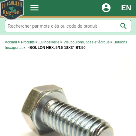
.
menu
account_circle
EN
search
Accueil
>
Produits
>
Quincaillerie
>
Vis, boulons, tiges et écrous
>
Boulons
hexagonaux
>
BOULON HEX. 5/16-18X3" BT/50