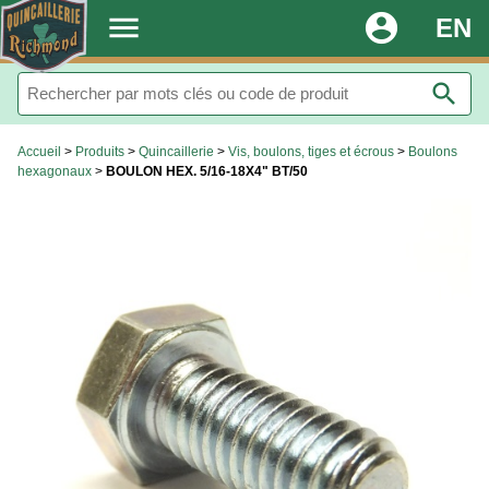
.
menu
account_circle
EN
search
Accueil
>
Produits
>
Quincaillerie
>
Vis, boulons, tiges et écrous
>
Boulons
hexagonaux
>
BOULON HEX. 5/16-18X4" BT/50