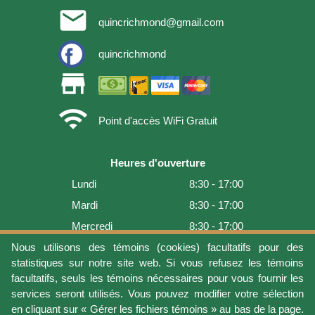
email
quincrichmond@gmail.com
quincrichmond
store
wifi
Point d'accès WiFi Gratuit
Heures d'ouverture
Lundi
8:30 - 17:00
Mardi
8:30 - 17:00
Mercredi
8:30 - 17:00
Jeudi
8:30 - 17:00
Nous utilisons des témoins (cookies) facultatifs pour des
statistiques sur notre site web. Si vous refusez les témoins
Vendredi
8:30 - 17:00
facultatifs, seuls les témoins nécessaires pour vous fournir les
Samedi
9:00 - 16:00
services seront utilisés. Vous pouvez modifier votre sélection
en cliquant sur « Gérer les fichiers témoins » au bas de la page.
Dimanche
Fermé