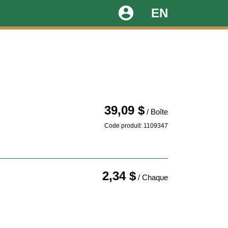
account_circle
EN
39,09 $
/ Boîte
Code produit: 1109347
2,34 $
/ Chaque