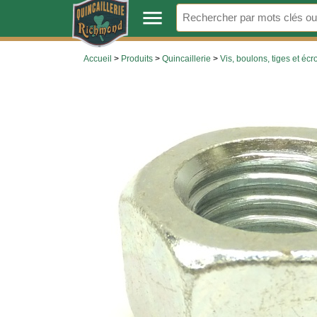
.
menu
Accueil
>
Produits
>
Quincaillerie
>
Vis, boulons, tiges et écr