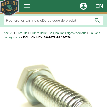
.
menu
account_circle
EN
search
Accueil
>
Produits
>
Quincaillerie
>
Vis, boulons, tiges et écrous
>
Boulons
hexagonaux
>
BOULON HEX. 3/8-16X2-1/2" BT/50