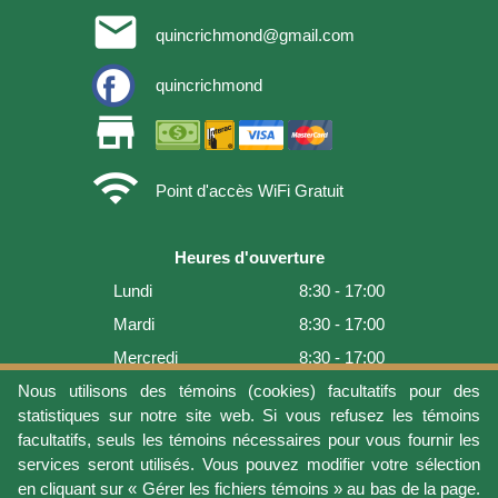
email
quincrichmond@gmail.com
quincrichmond
store
wifi
Point d'accès WiFi Gratuit
Heures d'ouverture
Lundi
8:30 - 17:00
Mardi
8:30 - 17:00
Mercredi
8:30 - 17:00
Jeudi
8:30 - 17:00
Nous utilisons des témoins (cookies) facultatifs pour des
statistiques sur notre site web. Si vous refusez les témoins
Vendredi
8:30 - 17:00
facultatifs, seuls les témoins nécessaires pour vous fournir les
Samedi
9:00 - 16:00
services seront utilisés. Vous pouvez modifier votre sélection
en cliquant sur « Gérer les fichiers témoins » au bas de la page.
Dimanche
Fermé