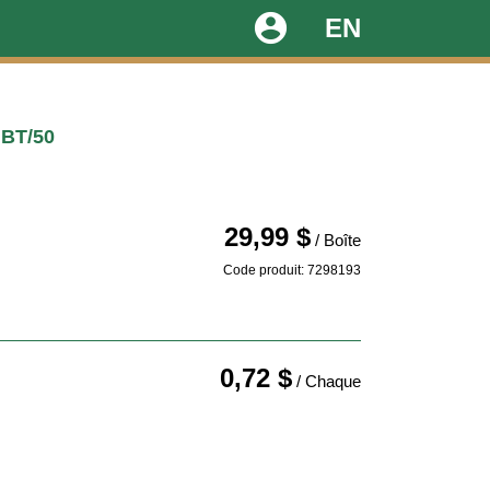
account_circle
EN
 BT/50
29,99 $
/ Boîte
Code produit: 7298193
0,72 $
/ Chaque