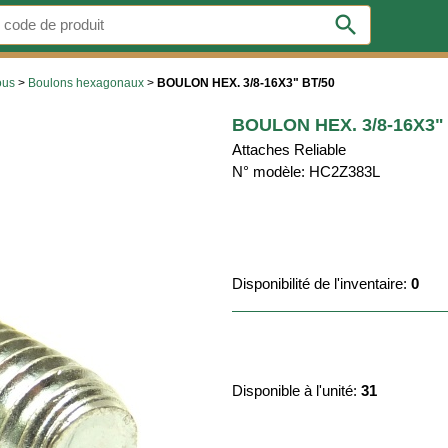
search
ous
>
Boulons hexagonaux
>
BOULON HEX. 3/8-16X3" BT/50
BOULON HEX. 3/8-16X3"
Attaches Reliable
N° modèle: HC2Z383L
Disponibilité de l'inventaire:
0
Disponible à l'unité:
31