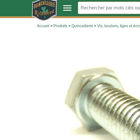
.
menu
Accueil
>
Produits
>
Quincaillerie
>
Vis, boulons, tiges et écr