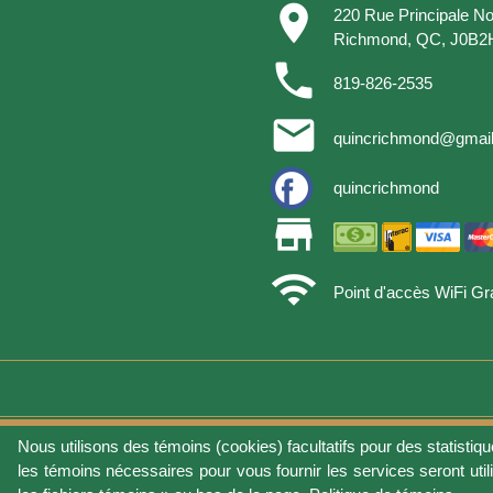
place
220 Rue Principale No
Richmond, QC, J0B2
phone
819-826-2535
email
quincrichmond@gmai
quincrichmond
store
wifi
Point d'accès WiFi Gra
Nous utilisons des témoins (cookies) facultatifs pour des statistiqu
Conditions d'utilisat
les témoins nécessaires pour vous fournir les services seront util