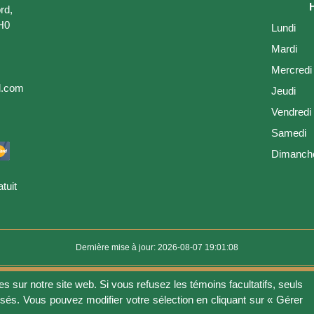
rd,
H0
Lundi
Mardi
Mercredi
l.com
Jeudi
Vendredi
Samedi
Dimanch
tuit
Dernière mise à jour: 2026-08-07 19:01:08
es sur notre site web. Si vous refusez les témoins facultatifs, seuls
ion
Vie privée
Gérer les fichiers témoins
Politique de témoins
Politique 
isés. Vous pouvez modifier votre sélection en cliquant sur « Gérer