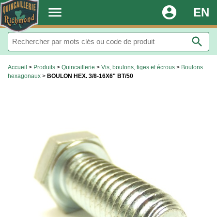
.
menu
account_circle
EN
search
Accueil
>
Produits
>
Quincaillerie
>
Vis, boulons, tiges et écrous
>
Boulons
hexagonaux
>
BOULON HEX. 3/8-16X6" BT/50