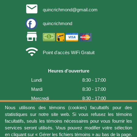
email
quincrichmond@gmail.com
quincrichmond
store
wifi
Point d'accès WiFi Gratuit
Heures d'ouverture
Lundi
8:30 - 17:00
Mardi
8:30 - 17:00
Mercredi
8:30 - 17:00
Jeudi
8:30 - 17:00
Nous utilisons des témoins (cookies) facultatifs pour des
statistiques sur notre site web. Si vous refusez les témoins
Vendredi
8:30 - 17:00
facultatifs, seuls les témoins nécessaires pour vous fournir les
Samedi
9:00 - 16:00
services seront utilisés. Vous pouvez modifier votre sélection
en cliquant sur « Gérer les fichiers témoins » au bas de la page.
Dimanche
Fermé