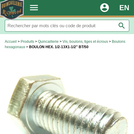
.
menu
account_circle
EN
search
Accueil
>
Produits
>
Quincaillerie
>
Vis, boulons, tiges et écrous
>
Boulons
hexagonaux
>
BOULON HEX. 1/2-13X1-1/2" BT/50