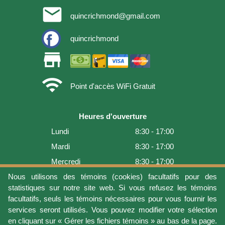
email
quincrichmond@gmail.com
quincrichmond
store
wifi
Point d'accès WiFi Gratuit
Heures d'ouverture
Lundi
8:30 - 17:00
Mardi
8:30 - 17:00
Mercredi
8:30 - 17:00
Jeudi
8:30 - 17:00
Nous utilisons des témoins (cookies) facultatifs pour des
statistiques sur notre site web. Si vous refusez les témoins
Vendredi
8:30 - 17:00
facultatifs, seuls les témoins nécessaires pour vous fournir les
Samedi
9:00 - 16:00
services seront utilisés. Vous pouvez modifier votre sélection
en cliquant sur « Gérer les fichiers témoins » au bas de la page.
Dimanche
Fermé