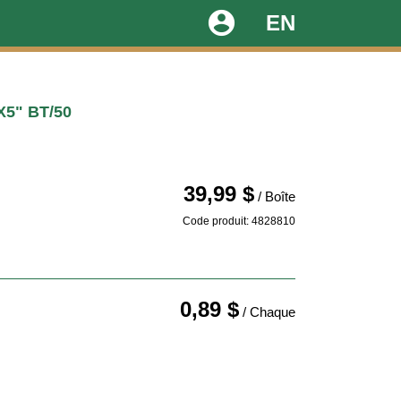
account_circle
EN
5" BT/50
39,99 $
/ Boîte
Code produit: 4828810
0,89 $
/ Chaque