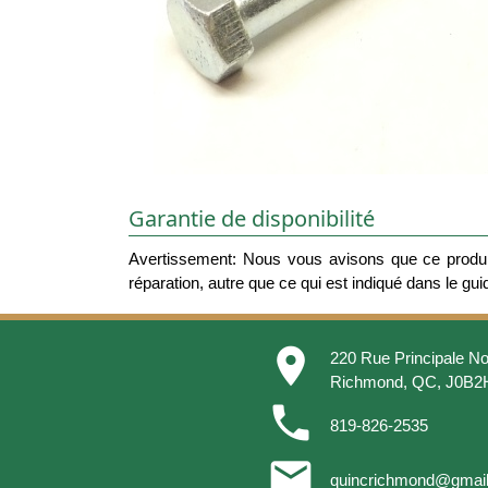
Garantie de disponibilité
Avertissement: Nous vous avisons que ce produit
réparation, autre que ce qui est indiqué dans le guide
place
220 Rue Principale No
Richmond, QC, J0B2
phone
819-826-2535
email
quincrichmond@gmai