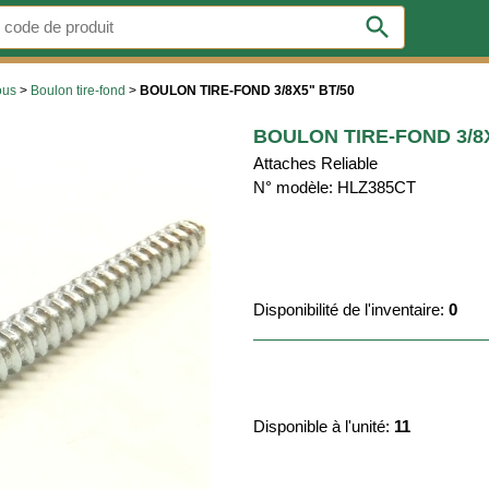
search
ous
>
Boulon tire-fond
>
BOULON TIRE-FOND 3/8X5" BT/50
BOULON TIRE-FOND 3/8X
Attaches Reliable
N° modèle: HLZ385CT
Disponibilité de l'inventaire:
0
Disponible à l'unité:
11