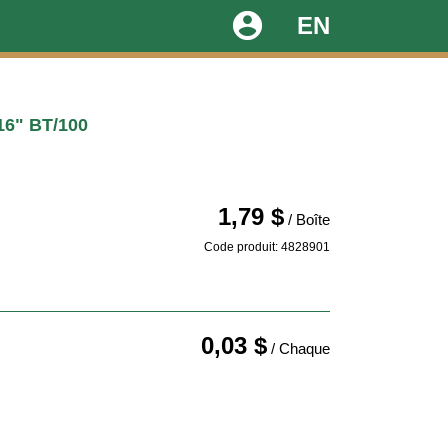
account_circle
EN
6" BT/100
1,79 $
/ Boîte
Code produit: 4828901
0,03 $
/ Chaque