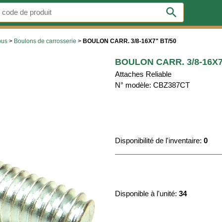
search
ous
>
Boulons de carrosserie
>
BOULON CARR. 3/8-16X7" BT/50
BOULON CARR. 3/8-16X7
Attaches Reliable
N° modèle: CBZ387CT
Disponibilité de l'inventaire:
0
Disponible à l'unité:
34