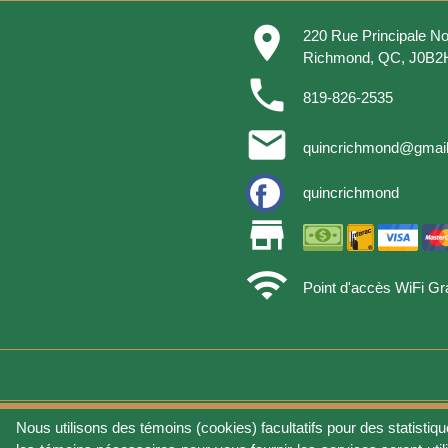
place
220 Rue Principale No
Richmond, QC, J0B2
phone
819-826-2535
email
quincrichmond@gmai
quincrichmond
store
wifi
Point d'accès WiFi Gra
Nous utilisons des témoins (cookies) facultatifs pour des statistiqu
Conditions d'utilisat