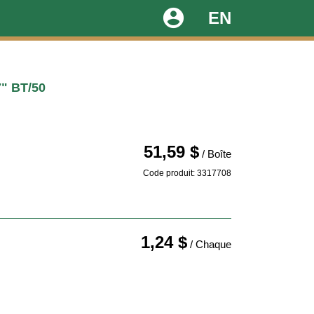
account_circle
EN
" BT/50
51,59 $
/ Boîte
Code produit: 3317708
1,24 $
/ Chaque