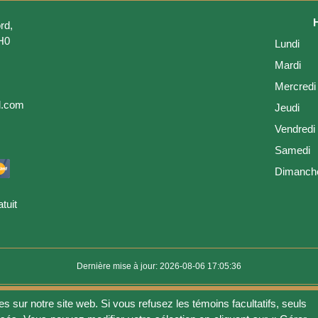
rd,
H0
Lundi
Mardi
Mercredi
l.com
Jeudi
Vendredi
Samedi
Dimanch
tuit
Dernière mise à jour: 2026-08-06 17:05:36
es sur notre site web. Si vous refusez les témoins facultatifs, seuls
ion
Vie privée
Gérer les fichiers témoins
Politique de témoins
Politique 