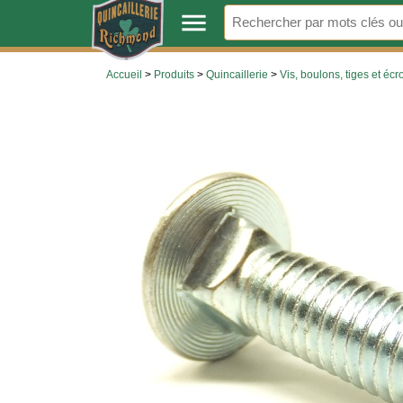
.
menu
Accueil
>
Produits
>
Quincaillerie
>
Vis, boulons, tiges et écr