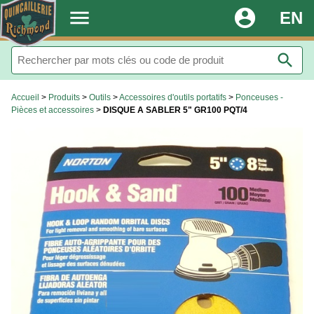
.
menu
account_circle
EN
search
Accueil
>
Produits
>
Outils
>
Accessoires d'outils portatifs
>
Ponceuses -
Pièces et accessoires
>
DISQUE A SABLER 5" GR100 PQT/4