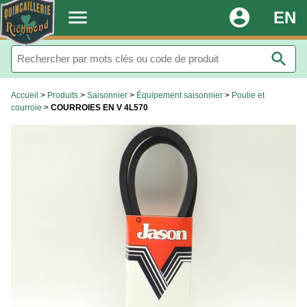
.
menu
account_circle
EN
search
Accueil
>
Produits
>
Saisonnier
>
Équipement saisonnier
>
Poulie et
courroie
>
COURROIES EN V 4L570