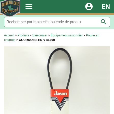
.
menu
account_circle
EN
search
Accueil
>
Produits
>
Saisonnier
>
Équipement saisonnier
>
Poulie et
courroie
>
COURROIES EN V 4L400