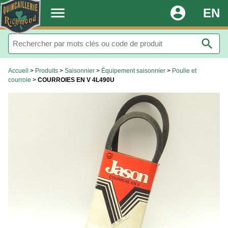
.
menu
account_circle
EN
search
Accueil
>
Produits
>
Saisonnier
>
Équipement saisonnier
>
Poulie et
courroie
>
COURROIES EN V 4L490U