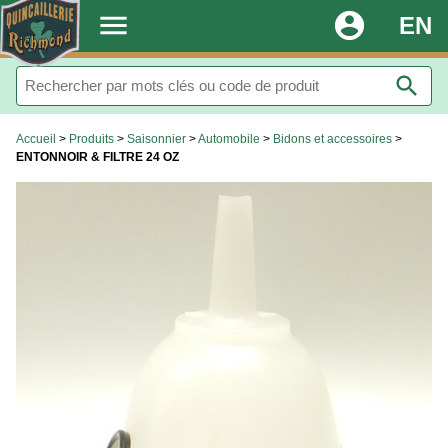
.
menu
account_circle
EN
search
Accueil
>
Produits
>
Saisonnier
>
Automobile
>
Bidons et accessoires
>
ENTONNOIR & FILTRE 24 OZ