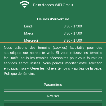
wifi
Point d'accès WiFi Gratuit
Heures d'ouverture
Lundi
8:30 - 17:00
Mardi
8:30 - 17:00
Mercredi
8:30 - 17:00
Jeudi
8:30 - 17:00
Nous utilisons des témoins (cookies) facultatifs pour des
statistiques sur notre site web. Si vous refusez les témoins
Vendredi
8:30 - 17:00
facultatifs, seuls les témoins nécessaires pour vous fournir les
Samedi
9:00 - 16:00
services seront utilisés. Vous pouvez modifier votre sélection
en cliquant sur « Gérer les fichiers témoins » au bas de la page.
Dimanche
Fermé
Politique de témoins
Dernière mise à jour: 2026-08-07 19:01:08
Paramètres
Refuser
Conditions d'utilisation
Vie privée
Gérer les fichiers témoins
Politique de témoins
Politique de retour et garantie