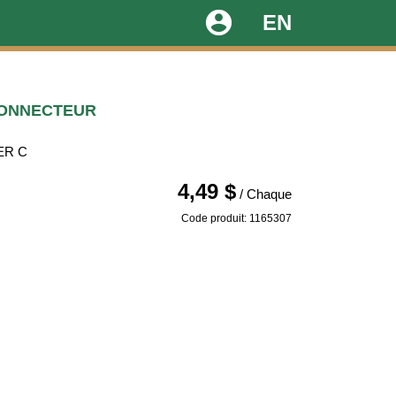
account_circle
EN
CONNECTEUR
ER C
4,49 $
/ Chaque
Code produit: 1165307