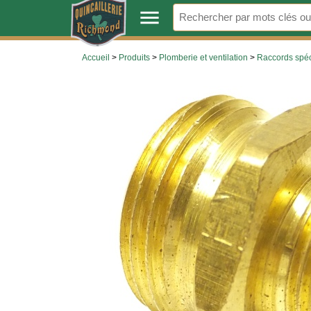
.
menu
Accueil
>
Produits
>
Plomberie et ventilation
>
Raccords spéc