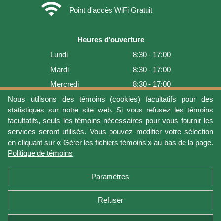
wifi
Point d'accès WiFi Gratuit
Heures d'ouverture
Lundi
8:30 - 17:00
Mardi
8:30 - 17:00
Mercredi
8:30 - 17:00
Jeudi
8:30 - 17:00
Nous utilisons des témoins (cookies) facultatifs pour des
statistiques sur notre site web. Si vous refusez les témoins
Vendredi
8:30 - 17:00
facultatifs, seuls les témoins nécessaires pour vous fournir les
Samedi
9:00 - 16:00
services seront utilisés. Vous pouvez modifier votre sélection
en cliquant sur « Gérer les fichiers témoins » au bas de la page.
Dimanche
Fermé
Politique de témoins
Dernière mise à jour: 2026-08-07 12:54:07
Paramètres
Refuser
Conditions d'utilisation
Vie privée
Gérer les fichiers témoins
Politique de témoins
Politique de retour et garantie