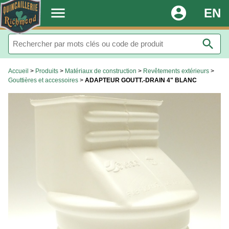
.
menu
account_circle
EN
search
Accueil
>
Produits
>
Matériaux de construction
>
Revêtements extérieurs
>
Gouttières et accessoires
>
ADAPTEUR GOUTT.-DRAIN 4" BLANC