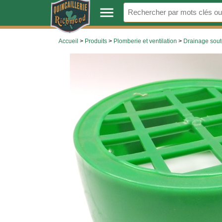
.
menu
Accueil
>
Produits
>
Plomberie et ventilation
>
Drainage sout