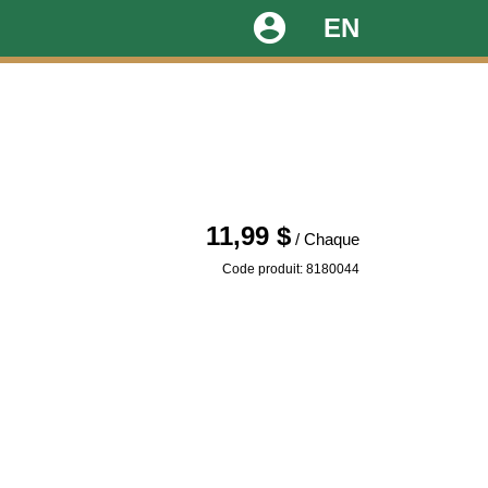
account_circle
EN
11,99 $
/ Chaque
Code produit: 8180044