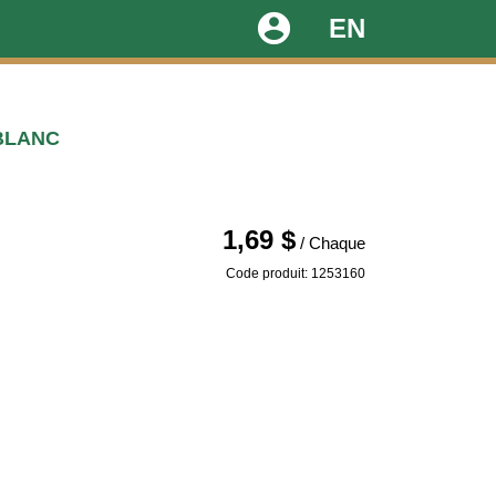
account_circle
EN
BLANC
1,69 $
/ Chaque
Code produit: 1253160